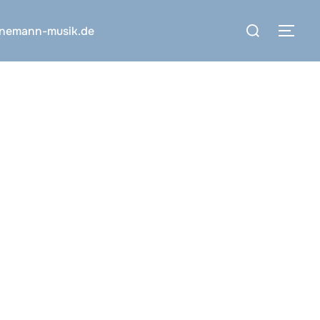
Suchen
nnemann-musik.de
SEI
nach: